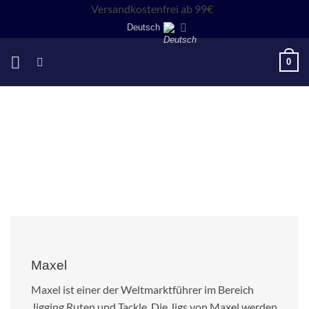
Zum
Versandkostenfrei ab 99€
Inhalt
Deutsch
springen
0
Maxel
Maxel ist einer der Weltmarktführer im Bereich
Jigging Ruten und Tackle. Die Jigs von Maxel werden