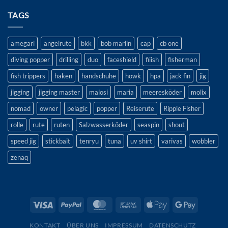
TAGS
amegari
angelrute
bkk
bob marlin
cap
cb one
diving popper
drilling
duo
faceshield
fiiish
fisherman
fish trippers
haken
handschuhe
howk
hpa
jack fin
jig
jigging
jigging master
malosi
maria
meeresköder
molix
nomad
owner
pelagic
popper
Reiserute
Ripple Fisher
rolle
rute
ruten
Salzwasserköder
seaspin
shout
speed jig
stickbait
tenryu
tuna
uv shirt
varivas
wobbler
zenaq
KONTAKT
ÜBER UNS
IMPRESSUM
DATENSCHUTZ