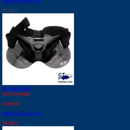
Howk Fighting Belt
89,90
€
Schnellansicht
Nicht vorrätig
Zubehör
M&W Gimbal Plate
59,90
€