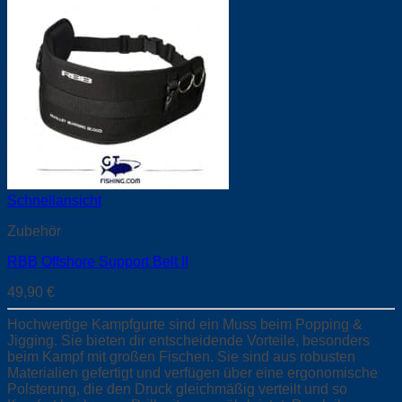
Schnellansicht
Zubehör
RBB Offshore Support Belt II
49,90
€
Hochwertige Kampfgurte sind ein Muss beim Popping &
Jigging. Sie bieten dir entscheidende Vorteile, besonders
beim Kampf mit großen Fischen. Sie sind aus robusten
Materialien gefertigt und verfügen über eine ergonomische
Polsterung, die den Druck gleichmäßig verteilt und so