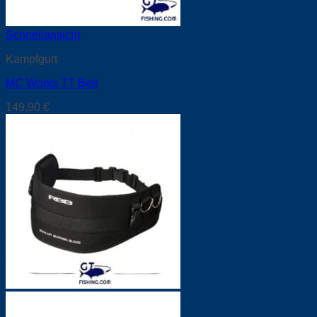
Schnellansicht
Kampfgurt
MC Works TT Belt
149,90
€