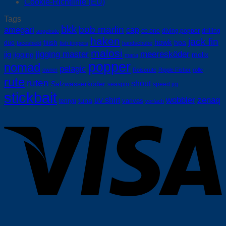
Cookie-Richtlinie (EU)
Tags
bkk
bob marlin
amegari
cap
cb one
diving popper
drilling
angelrute
haken
jack fin
howk
fiiish
hpa
duo
faceshield
fish trippers
handschuhe
malosi
jigging master
meeresköder
jig
jigging
molix
maria
popper
nomad
pelagic
owner
Reiserute
Ripple Fisher
rolle
rute
ruten
shout
Salzwasserköder
seaspin
speed jig
stickbait
wobbler
zenaq
uv shirt
tuna
varivas
tenryu
vorfach