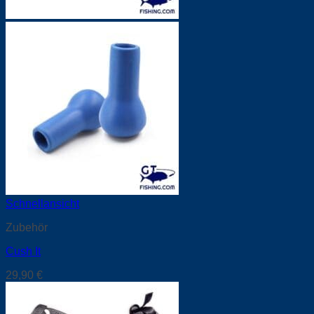
Schnellansicht
Zubehör
Cush It
29,90
€