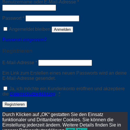
Erforderlich
Benutzername oder E-Mail-Adresse
*
Erforderlich
Passwort
*
Angemeldet bleiben
Anmelden
Passwort vergessen?
Registrieren
Erforderlich
E-Mail-Adresse
*
Ein Link zum Erstellen eines neuen Passworts wird an deine
E-Mail-Adresse gesendet.
Ja, ich möchte ein Kundenkonto eröffnen und akzeptiere
die
Datenschutzerklärung
.
*
Registrieren
Durch Klicken auf „OK“ gestatten Sie den Einsatz
funktionaler und Drittanbieter Cookies. Sie können die
Einstellung jederzeit ändern. Weitere Details finden Sie in