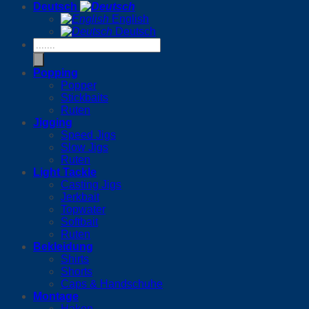
Deutsch
English
Deutsch
Products
search
Popping
Popper
Stickbaits
Ruten
Jigging
Speed Jigs
Slow Jigs
Ruten
Light Tackle
Casting Jigs
Jerkbait
Topwater
Softbait
Ruten
Bekleidung
Shirts
Shorts
Caps & Handschuhe
Montage
Haken