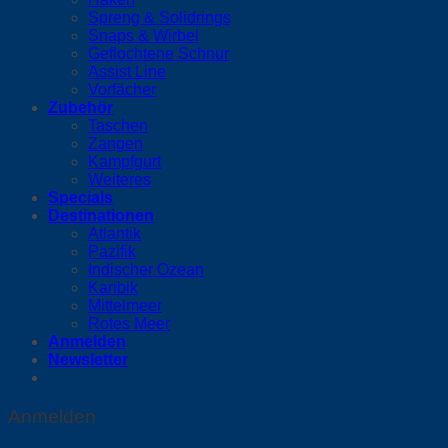
Spreng & Solidrings
Snaps & Wirbel
Geflochtene Schnur
Assist Line
Vorfächer
Zubehör
Taschen
Zangen
Kampfgurt
Weiteres
Specials
Destinationen
Atlantik
Pazifik
Indischer Ozean
Karibik
Mittelmeer
Rotes Meer
Anmelden
Newsletter
Anmelden